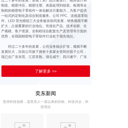
过二十多年的发展，形成了从产品方案设计、模具设计和
制造、精密冲压、精密注塑、表面处理到组装、检测等全
制程的精密电子零组件一体化解决方案能力，为客户提供
一站式的定制化及综合制造服务。公司 FPC、连接器零组
件、LED 背光模组三大业务板块协同发展，销售规模不断
扩大，占据重要的行业地位。凭借在产品、技术创新、生
产规模、客户资源、全制程综合配套生产及管理等方面的
优势，在我国精密电子零组件行业处于领先地位。
经过二十多年的发展，公司业务稳步扩张，规模不断
发展壮大，目前公司旗下拥有十多家全资和控股子公司，
现已在广东东莞、江苏常熟、湖北咸宁、四川遂宁、广东
惠州、印度德里、江西萍乡、广西柳州等地建有专业的生
产基地。公司立足华南，拓展全国，走向全球，已成为国
了解更多 >>
内外众多知名品牌客户最可信赖的合作伙伴
奕东新闻
坚持科技创新，是奕东人一直以来的目标。科技兴企，科
技强企