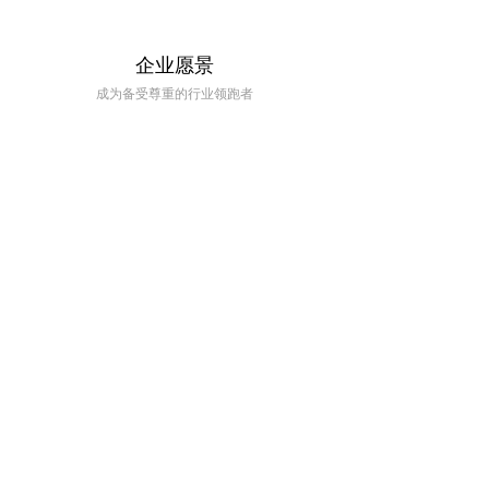
企业愿景
成为备受尊重的行业领跑者
企业荣誉
社会责任
奕东电子科技已经成为行业的
合规经营、积极纳税、创
龙头企业和领军品牌，得到社
造就业岗位 ,协助政府科
会各界的广泛认可和赞誉。
研，带动行业发展，振兴
产业经济。
人才战略
奕东将企业发展与员工个