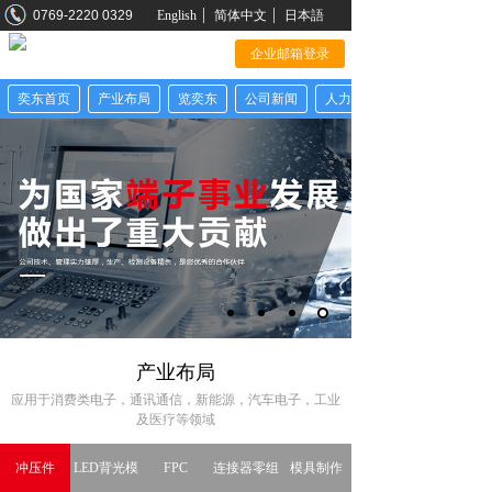
0769-2220 0329
English
简体中文
日本語
企业邮箱登录
奕东首页
产业布局
览奕东
公司新闻
人力资源
产业布局
应用于消费类电子，通讯通信，新能源，汽车电子，工业
及医疗等领域
冲压件
LED背光模
FPC
连接器零组
模具制作